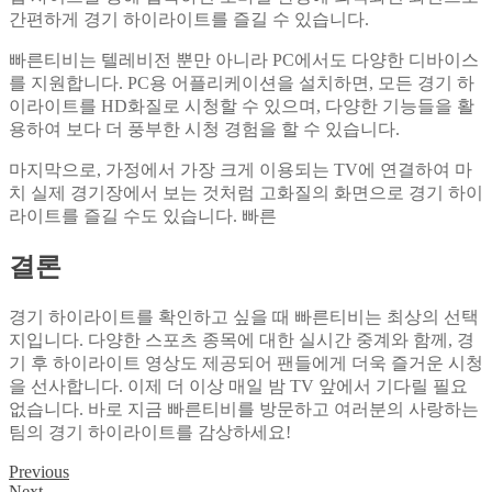
간편하게 경기 하이라이트를 즐길 수 있습니다.
빠른티비는 텔레비전 뿐만 아니라 PC에서도 다양한 디바이스
를 지원합니다. PC용 어플리케이션을 설치하면, 모든 경기 하
이라이트를 HD화질로 시청할 수 있으며, 다양한 기능들을 활
용하여 보다 더 풍부한 시청 경험을 할 수 있습니다.
마지막으로, 가정에서 가장 크게 이용되는 TV에 연결하여 마
치 실제 경기장에서 보는 것처럼 고화질의 화면으로 경기 하이
라이트를 즐길 수도 있습니다. 빠른
결론
경기 하이라이트를 확인하고 싶을 때 빠른티비는 최상의 선택
지입니다. 다양한 스포츠 종목에 대한 실시간 중계와 함께, 경
기 후 하이라이트 영상도 제공되어 팬들에게 더욱 즐거운 시청
을 선사합니다. 이제 더 이상 매일 밤 TV 앞에서 기다릴 필요
없습니다. 바로 지금 빠른티비를 방문하고 여러분의 사랑하는
팀의 경기 하이라이트를 감상하세요!
Previous
글
Next