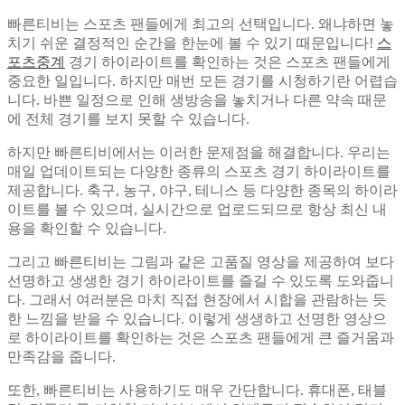
빠른티비는 스포츠 팬들에게 최고의 선택입니다. 왜냐하면 놓
치기 쉬운 결정적인 순간을 한눈에 볼 수 있기 때문입니다!
스
포츠중계
경기 하이라이트를 확인하는 것은 스포츠 팬들에게
중요한 일입니다. 하지만 매번 모든 경기를 시청하기란 어렵습
니다. 바쁜 일정으로 인해 생방송을 놓치거나 다른 약속 때문
에 전체 경기를 보지 못할 수 있습니다.
하지만 빠른티비에서는 이러한 문제점을 해결합니다. 우리는
매일 업데이트되는 다양한 종류의 스포츠 경기 하이라이트를
제공합니다. 축구, 농구, 야구, 테니스 등 다양한 종목의 하이라
이트를 볼 수 있으며, 실시간으로 업로드되므로 항상 최신 내
용을 확인할 수 있습니다.
그리고 빠른티비는 그림과 같은 고품질 영상을 제공하여 보다
선명하고 생생한 경기 하이라이트를 즐길 수 있도록 도와줍니
다. 그래서 여러분은 마치 직접 현장에서 시합을 관람하는 듯
한 느낌을 받을 수 있습니다. 이렇게 생생하고 선명한 영상으
로 하이라이트를 확인하는 것은 스포츠 팬들에게 큰 즐거움과
만족감을 줍니다.
또한, 빠른티비는 사용하기도 매우 간단합니다. 휴대폰, 태블