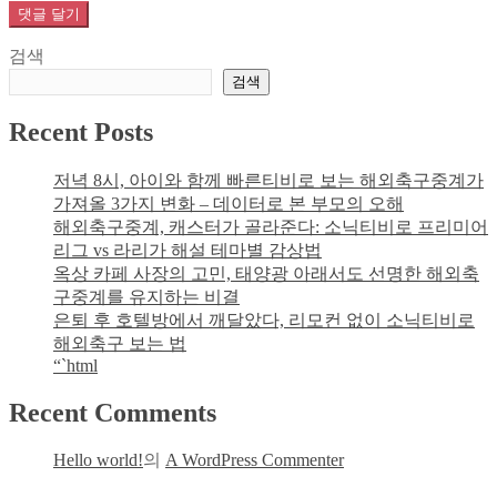
검색
검색
Recent Posts
저녁 8시, 아이와 함께 빠른티비로 보는 해외축구중계가
가져올 3가지 변화 – 데이터로 본 부모의 오해
해외축구중계, 캐스터가 골라준다: 소닉티비로 프리미어
리그 vs 라리가 해설 테마별 감상법
옥상 카페 사장의 고민, 태양광 아래서도 선명한 해외축
구중계를 유지하는 비결
은퇴 후 호텔방에서 깨달았다, 리모컨 없이 소닉티비로
해외축구 보는 법
“`html
Recent Comments
Hello world!
의
A WordPress Commenter