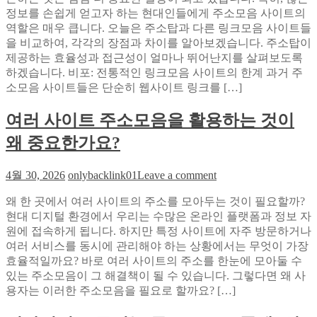
시
정보를 손쉽게 얻고자 하는 현대인들에게 주소모음 사이트의
과
간
역할은 매우 큽니다. 오늘은 주소탑과 다른 링크모음 사이트들
다
중
을 비교하여, 각각의 장점과 차이를 알아보겠습니다. 주소탑이
른
계
제공하는 효율성과 접근성이 얼마나 뛰어난지를 살펴보도록
링
의
하겠습니다. 비포: 전통적인 링크모음 사이트의 한계 과거 주
크
현
소모음 사이트들은 단순히 웹사이트 링크를 […]
모
실
음
여러 사이트 주소모음을 활용하는 것이
사
이
왜 중요한가요?
트
비
on
4월 30, 2026
onlybacklink01
Leave a comment
교:
여
효
왜 한 곳에서 여러 사이트의 주소를 모아두는 것이 필요할까?
러
율
현대 디지털 환경에서 우리는 수많은 온라인 플랫폼과 정보 자
사
적
원에 접속하게 됩니다. 하지만 특정 사이트에 자주 방문하거나
이
인
여러 서비스를 동시에 관리해야 하는 상황에서는 무엇이 가장
트
웹
효율적일까요? 바로 여러 사이트의 주소를 한눈에 모아둘 수
주
탐
있는 주소모음이 그 해결책이 될 수 있습니다. 그렇다면 왜 사
소
색
용자는 이러한 주소모음을 필요로 할까요? […]
모
의
음
차