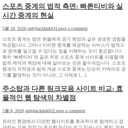
스포츠 중계의 법적 측면: 빠른티비와 실
로
해
시간 중계의 현실
외
축
on
5월 18, 2026
onlybacklink01
Leave a comment
구
스
보
스포츠 중계는 많은 팬들에게 경기 현장과 같은 생생한 경험을
포
는
제공합니다. 그러나 이러한 중계를 제공하는 서비스가 법적으
츠
법
로 문제를 일으킬 수 있다는 점을 이해하는 것이 중요합니다.
중
특히 ‘빠른티비’와 같은 무료 스포츠 중계 사이트를 이용할 때
계
법적 제약과 책임에 대해 알아보는 것은 필수적입니다. 스포츠
의
중계의 저작권과 법적 개념 스포츠 중계는 단순히 카메라로 경
법
기를 촬영하는 것이 아니라, 그 자체로 […]
적
측
주소탑과 다른 링크모음 사이트 비교: 효
면:
빠
율적인 웹 탐색의 차별점
른
티
on
5월 8, 2026
onlybacklink01
Leave a comment
비
주
와
온라인 환경에서 다양한 웹사이트를 효과적으로 탐색하고 접
소
실
근하는 것은 점점 더 중요한 일상이 되고 있습니다. 특히, 많은
탑