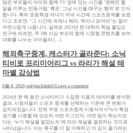
많은 부모들이 아이와 함께 TV 앞에 앉는 시간을 ‘정해진 할
녁
일을 미루는 빈둥거림’ 혹은 ‘그냥 시간을 때우는 행위’로 인식
8
시,
합니다. 특히 초등학생 자녀가 저녁 시간에 스포츠중계를 보겠
아
다고 조르면, “그 시간에 숙제나 해라, 책이나 읽어라”는 말이
이
자연스럽게 나옵니다. 실제로 2023년 한 대학의 학습 몰입도
와
연구에 따르면, 주 3회 이상 부모와 함께 시청형 콘텐츠를 보며
함
대화를 나누는 아이들의 […]
께
빠
해외축구중계, 캐스터가 골라준다: 소닉
른
티비로 프리미어리그 vs 라리가 해설 테
티
비
마별 감상법
로
보
on
6월 8, 2026
onlybacklink01
Leave a comment
는
해
해
2024년 한 해 동안 소닉티비가 수집한 이용자 데이터를 분석한
외
외
결과, 시청자들이 스포츠 중계를 선택하는 기준에 큰 변화가
축
축
감지되었습니다. 전체 무료 스포츠중계 이용자의 67%가 특정
구
구
경기를 시청할 때 단순히 어떤 리그인지, 어떤 팀이 뛰는지보
중
중
다는 ‘누가 해설을 맡았는지’에 따라 채널을 결정하는 것으로
계,
계
나타났습니다. 이는 축구를 더 잘 이해하고 더 깊이 즐기려는
캐
가