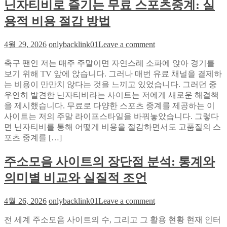
닌자티비로 즐기는 무료 스포츠중계: 실
을
별
활
점
용적 비용 절감 방법
용
하
on
4월 29, 2026
onlybacklink01
Leave a comment
는
닌
것
축구 팬인 저는 매주 주말이면 자연스레 소파에 앉아 경기를
자
이
보기 위해 TV 앞에 앉습니다. 그러나 매번 유료 채널을 결제하
티
왜
는 비용이 만만치 않다는 것을 느끼고 있었습니다. 그러던 중
비
중
우연히 발견한 닌자티비라는 사이트는 저에게 새로운 해결책
로
요
을 제시했습니다. 무료로 다양한 스포츠 중계를 제공하는 이
즐
한
사이트는 저의 주말 라이프스타일을 바꿔놓았습니다. 그렇다
기
가
면 닌자티비를 통해 어떻게 비용을 절감하면서도 고품질의 스
는
요?
포츠 중계를 […]
무
료
주소모음 사이트의 장단점 분석: 통계와
스
포
의미별 비교와 실질적 조언
츠
중
on
4월 26, 2026
onlybacklink01
Leave a comment
계:
주
실
전 세계 주소모음 사이트의 수, 그리고 그 활용 현황 현재 인터
소
용