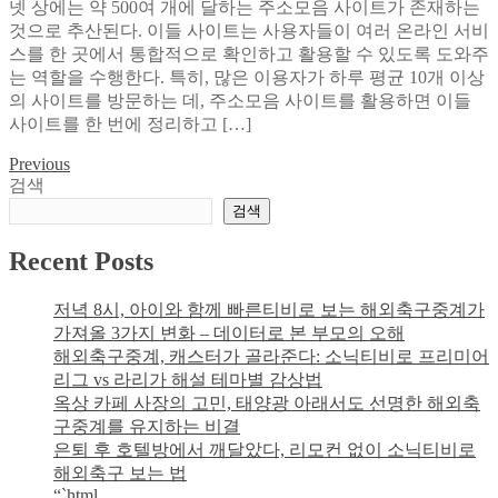
넷 상에는 약 500여 개에 달하는 주소모음 사이트가 존재하는
모
적
것으로 추산된다. 이들 사이트는 사용자들이 여러 온라인 서비
음
비
스를 한 곳에서 통합적으로 확인하고 활용할 수 있도록 도와주
사
용
는 역할을 수행한다. 특히, 많은 이용자가 하루 평균 10개 이상
이
절
의 사이트를 방문하는 데, 주소모음 사이트를 활용하면 이들
트
감
사이트를 한 번에 정리하고 […]
의
방
장
법
Previous
글
단
검색
점
탐
검색
분
색
석:
Recent Posts
통
계
저녁 8시, 아이와 함께 빠른티비로 보는 해외축구중계가
와
가져올 3가지 변화 – 데이터로 본 부모의 오해
의
해외축구중계, 캐스터가 골라준다: 소닉티비로 프리미어
미
리그 vs 라리가 해설 테마별 감상법
별
옥상 카페 사장의 고민, 태양광 아래서도 선명한 해외축
비
구중계를 유지하는 비결
교
은퇴 후 호텔방에서 깨달았다, 리모컨 없이 소닉티비로
와
해외축구 보는 법
실
“`html