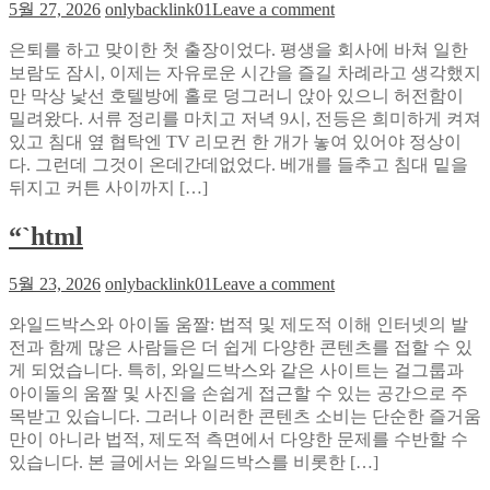
on
5월 27, 2026
onlybacklink01
Leave a comment
서
해
은
도
설
은퇴를 하고 맞이한 첫 출장이었다. 평생을 회사에 바쳐 일한
퇴
선
테
보람도 잠시, 이제는 자유로운 시간을 즐길 차례라고 생각했지
후
명
마
만 막상 낯선 호텔방에 홀로 덩그러니 앉아 있으니 허전함이
호
한
별
밀려왔다. 서류 정리를 마치고 저녁 9시, 전등은 희미하게 켜져
텔
해
감
있고 침대 옆 협탁엔 TV 리모컨 한 개가 놓여 있어야 정상이
방
외
상
다. 그런데 그것이 온데간데없었다. 베개를 들추고 침대 밑을
에
축
법
뒤지고 커튼 사이까지 […]
서
구
깨
중
“`html
달
계
았
를
다,
on
5월 23, 2026
onlybacklink01
Leave a comment
유
“`html
리
지
와일드박스와 아이돌 움짤: 법적 및 제도적 이해 인터넷의 발
모
하
전과 함께 많은 사람들은 더 쉽게 다양한 콘텐츠를 접할 수 있
컨
는
게 되었습니다. 특히, 와일드박스와 같은 사이트는 걸그룹과
없
비
아이돌의 움짤 및 사진을 손쉽게 접근할 수 있는 공간으로 주
이
결
목받고 있습니다. 그러나 이러한 콘텐츠 소비는 단순한 즐거움
소
만이 아니라 법적, 제도적 측면에서 다양한 문제를 수반할 수
닉
있습니다. 본 글에서는 와일드박스를 비롯한 […]
티
비