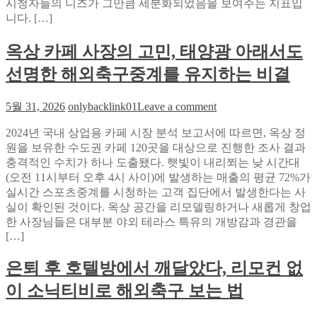
시청자들의 니즈가 그만큼 세분화되었음을 보여주는 지표입
스
가
니다. […]
터
져
가
올
옥상 카페 사장의 고민, 태양광 아래서도
골
3
라
가
선명한 해외축구중계를 유지하는 비결
준
지
다:
변
on
5월 31, 2026
onlybacklink01
Leave a comment
소
화
옥
닉
–
2024년 국내 상업용 카페 시장 분석 보고서에 따르면, 옥상 정
상
티
데
원을 보유한 수도권 카페 120곳을 대상으로 진행한 조사 결과
카
비
이
충격적인 수치가 하나 도출됐다. 햇빛이 내리쬐는 낮 시간대
페
로
터
(오전 11시부터 오후 4시 사이)에 발생하는 매출의 평균 72%가
사
프
로
실시간 스포츠중계를 시청하는 고객 집단에서 발생한다는 사
장
리
본
실이 확인된 것이다. 옥상 공간을 리모델링하거나 새롭게 창업
의
미
부
한 사장님들은 대부분 야외 테라스 특유의 개방감과 경관을
고
어
모
[…]
민,
리
의
태
그
오
은퇴 후 호텔방에서 깨달았다, 리모컨 없
양
vs
해
광
라
이 소닉티비로 해외축구 보는 법
아
리
래
가