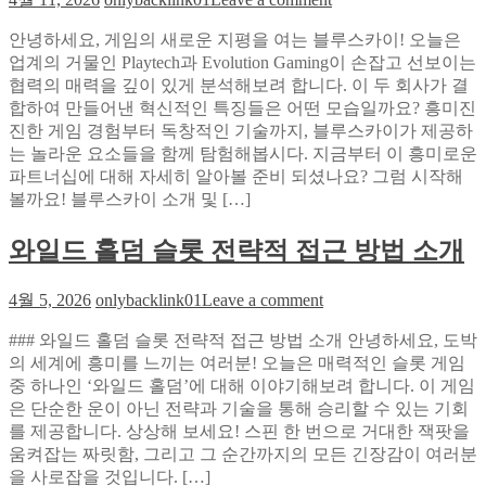
중
Playtech·Evolution
요
Gaming
안녕하세요, 게임의 새로운 지평을 여는 블루스카이! 오늘은
성
협
업계의 거물인 Playtech과 Evolution Gaming이 손잡고 선보이는
력
협력의 매력을 깊이 있게 분석해보려 합니다. 이 두 회사가 결
블
합하여 만들어낸 혁신적인 특징들은 어떤 모습일까요? 흥미진
루
진한 게임 경험부터 독창적인 기술까지, 블루스카이가 제공하
스
는 놀라운 요소들을 함께 탐험해봅시다. 지금부터 이 흥미로운
카
파트너십에 대해 자세히 알아볼 준비 되셨나요? 그럼 시작해
이
볼까요! 블루스카이 소개 및 […]
특
징
와일드 홀덤 슬롯 전략적 접근 방법 소개
분
석
on
4월 5, 2026
onlybacklink01
Leave a comment
와
### 와일드 홀덤 슬롯 전략적 접근 방법 소개 안녕하세요, 도박
일
의 세계에 흥미를 느끼는 여러분! 오늘은 매력적인 슬롯 게임
드
중 하나인 ‘와일드 홀덤’에 대해 이야기해보려 합니다. 이 게임
홀
은 단순한 운이 아닌 전략과 기술을 통해 승리할 수 있는 기회
덤
를 제공합니다. 상상해 보세요! 스핀 한 번으로 거대한 잭팟을
슬
움켜잡는 짜릿함, 그리고 그 순간까지의 모든 긴장감이 여러분
롯
을 사로잡을 것입니다. […]
전