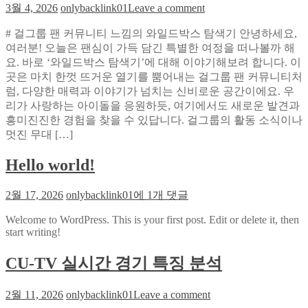
on
3월 4, 2026
onlybacklink01
Leave a comment
월
걸
드
# 걸그룹 팬 커뮤니티 느낌의 와일드박스 탐색기 안녕하세요,
그
여러분! 오늘은 팬심이 가득 담긴 특별한 여정을 떠나볼까 해
룹
요. 바로 ‘와일드박스 탐색기’에 대해 이야기해보려 합니다. 이
팬
곳은 마치 한껏 뜨거운 열기를 뿜어내는 걸그룹 팬 커뮤니티처
커
럼, 다양한 매력과 이야기가 넘치는 신비로운 공간이에요. 우
뮤
리가 사랑하는 아이돌을 응원하듯, 여기에서도 새로운 발견과
니
흥미진진한 경험을 찾을 수 있답니다. 걸그룹의 활동 소식이나
티
멋진 무대 […]
느
낌
Hello world!
의
와
일
Hello
2월 17, 2026
onlybacklink01
에 1개 댓글
world!
드
Welcome to WordPress. This is your first post. Edit or delete it, then
박
start writing!
스
탐
CU-TV 실시간 경기 특징 분석
색
기
on
2월 11, 2026
onlybacklink01
Leave a comment
CU-